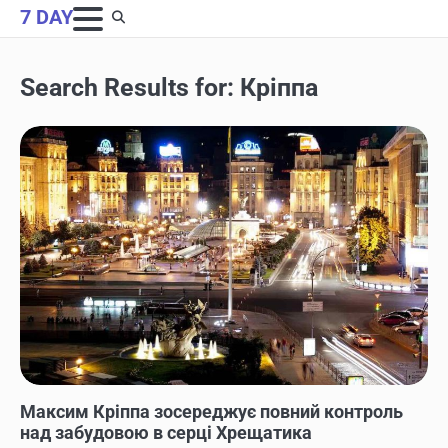
Skip
7 DAY
to
content
Search Results for:
Кріппа
НОВИНИ
Максим Кріппа зосереджує повний контроль
над забудовою в серці Хрещатика