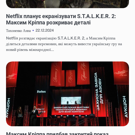
НОВИНИ
Netflix планує екранізувати S.T.A.L.K.E.R. 2:
Максим Кріппа розкриває деталі
22.12.2024
Тихоненко Анна
Netflix розглядає екранізацію S.T.A.L.K.E.R. 2, а Максим Кріппа
ділиться деталями перемовин, які можуть вивести українську гру на
новий рівень міжнародної…
НОВИНИ
Максим Кріппа придбав закритий показ