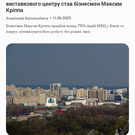
виставкового центру став бізнесмен Максим
Кріппа
11.06.2025
Anastasiia Kolomysheva
Бізнесмен Максим Кріппа придбав понад 75% акцій МВЦ у Києві та
планує оптимізувати його роботу без різких змін.