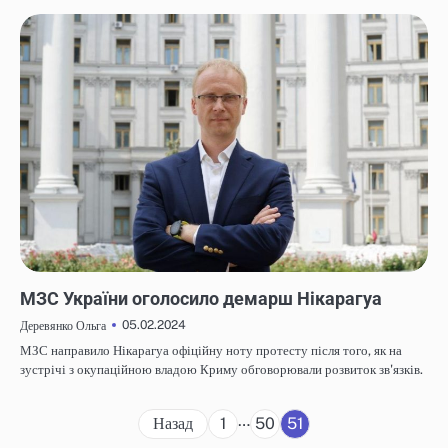
НОВИНИ
МЗС України оголосило демарш Нікарагуа
05.02.2024
Деревянко Ольга
МЗС направило Нікарагуа офіційну ноту протесту після того, як на
зустрічі з окупаційною владою Криму обговорювали розвиток зв'язків.
Навігація
…
Назад
1
50
51