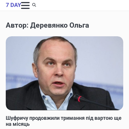
Skip
7 DAY
to
content
Автор:
Деревянко Ольга
НОВИНИ
Шуфричу продовжили тримання під вартою ще
на місяць