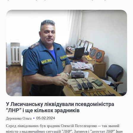
НОВИНИ
У Лисичанську ліквідували псевдоміністра
“ЛНР” і ще кількох зрадників
05.02.2024
Деревянко Ольга
Серед ліквідованих був зрадник Олексій Потелещенко — так званий
міністр з надзвичайних ситуацій "ЛНР". Загинув і "депутат ЛНР" Іван