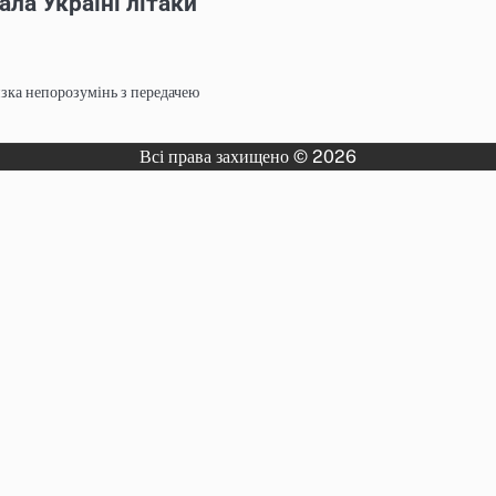
ала Україні літаки
изка непорозумінь з передачею
Всі права захищено © 2026