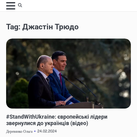
Skip
to
content
Tag:
Джастін Трюдо
НОВИНИ
#StandWithUkraine: європейські лідери
звернулися до українців (відео)
24.02.2024
Деревянко Ольга