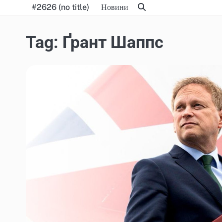
Skip
#2626 (no title)
Новини
to
content
Tag:
Ґрант Шаппс