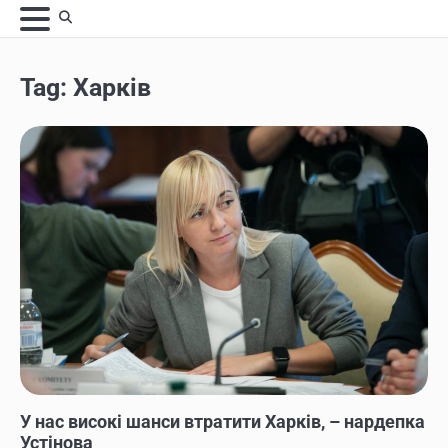
Skip
to
content
Tag:
Харків
НОВИНИ
У нас високі шанси втратити Харків, – нардепка
Устінова