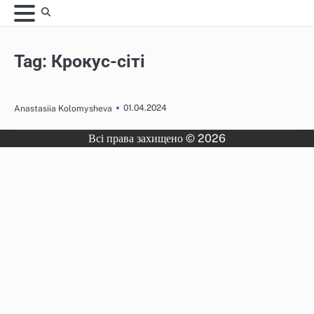
Skip
to
content
Tag:
Крокус-сіті
01.04.2024
Anastasiia Kolomysheva
Всі права захищено © 2026