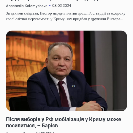
08.02.2024
Anastasiia Kolomysheva
За даними слідства, Нестор нардеп платив гроші Росгвардії за охорону
своєї елітної нерухомості у Криму, яку придбав у дружини Віктора…
НОВИНИ
Після виборів у РФ мобілізація у Криму може
посилитися, – Барієв