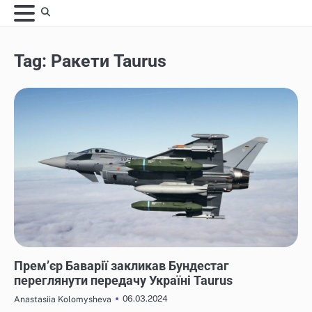
Skip
to
content
Tag:
Ракети Taurus
НОВИНИ
Прем’єр Баварії закликав Бундестаг
переглянути передачу Україні Taurus
06.03.2024
Anastasiia Kolomysheva