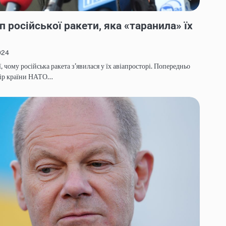
 російської ракети, яка «таранила» їх
024
ї, чому російська ракета з’явилася у їх авіапросторі. Попередньо
тір країни НАТО…