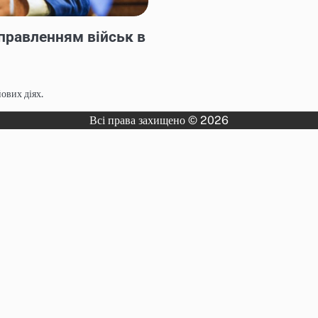
дправленням військ в
ових діях.
Всі права захищено © 2026