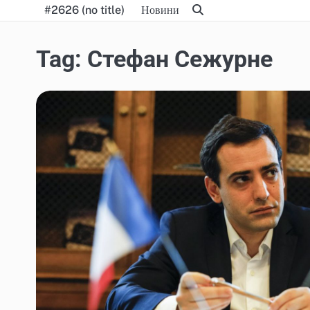
Skip
#2626 (no title)
Новини
to
content
Tag:
Стефан Сежурне