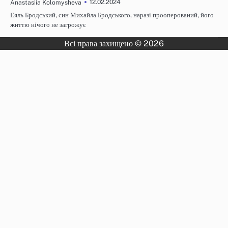
12.02.2024
Anastasiia Kolomysheva
Еяль Бродський, син Михайла Бродського, наразі прооперований, його
життю нічого не загрожує
Всі права захищено © 2026