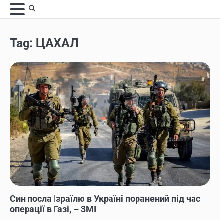
Skip
to
content
Tag:
ЦАХАЛ
НОВИНИ
Син посла Ізраїлю в Україні поранений під час
операції в Газі, – ЗМІ