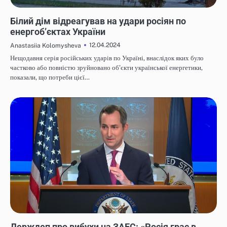
НОВИНИ
Білий дім відреагував на удари росіян по
енергоб’єктах України
12.04.2024
Anastasiia Kolomysheva
Нещодавня серія російських ударів по Україні, внаслідок яких було
частково або повністю зруйновано об’єкти української енергетики,
показали, що потреби цієї…
НОВИНИ
Держдеп про вибухи на ЗАЕС: «Росія грає в