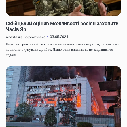
НОВИНИ
Скібіцький оцінив можливості росіян захопити
Часів Яр
03.05.2024
Anastasiia Kolomysheva
Події на фронті найближчим часом залежатимуть від того, чи вдасться
повністю окупувати Донбас. Якщо вони виконають це завдання, то
надалі…