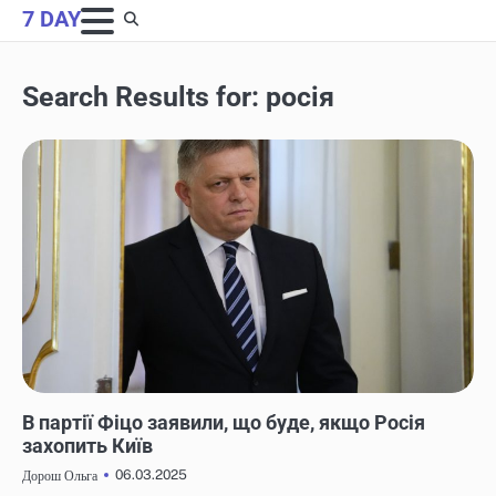
Skip
7 DAY
to
content
Search Results for:
росія
НОВИНИ
В партії Фіцо заявили, що буде, якщо Росія
захопить Київ
06.03.2025
Дорош Ольга