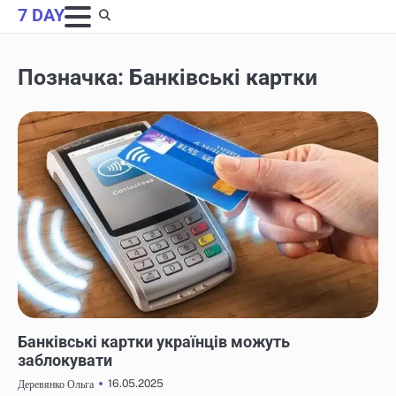
Skip
7 DAY
to
content
Позначка:
Банківські картки
НОВИНИ
Банківські картки українців можуть
заблокувати
16.05.2025
Деревянко Ольга