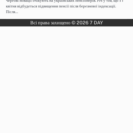
Чергові новації очікують на українських пенсіонерів. Річ у тім, що з 1
квітня відбудеться підвищення пенсії після березневої індексації.
Після…
Всі права захищено © 2026 7 DAY