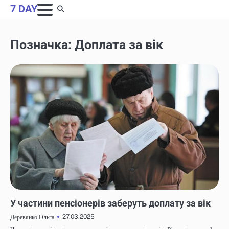
Skip
7 DAY
to
content
Позначка:
Доплата за вік
НОВИНИ
У частини пенсіонерів заберуть доплату за вік
27.03.2025
Деревянко Ольга