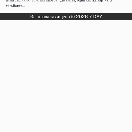
імміграційних “золотих карток”. До слова, одна картка вартує 5
мільйонів…
Всі права захищено © 2026 7 DAY