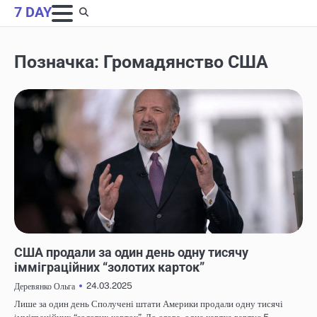
Skip
7 DAY
to
content
Позначка:
Громадянство США
НОВИНИ
США продали за один день одну тисячу
імміграційних “золотих карток”
24.03.2025
Деревянко Ольга
Лише за один день Сполучені штати Америки продали одну тисячі