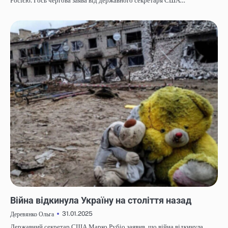
Росією. І ось чергова заява від державного секретаря США…
НОВИНИ
Війна відкинула Україну на століття назад
31.01.2025
Деревянко Ольга
Державний секретар США Марко Рубіо заявив, що війна відкинула