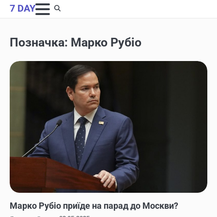
Skip
7 DAY
to
content
Позначка:
Марко Рубіо
НОВИНИ
Марко Рубіо приїде на парад до Москви?