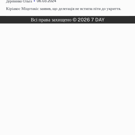
06.03.2024
Деревянко Ольга
Кіріакос Міцотакіс заявив, що делегація не встигла піти до укриття.
Всі права захищено © 2026 7 DAY