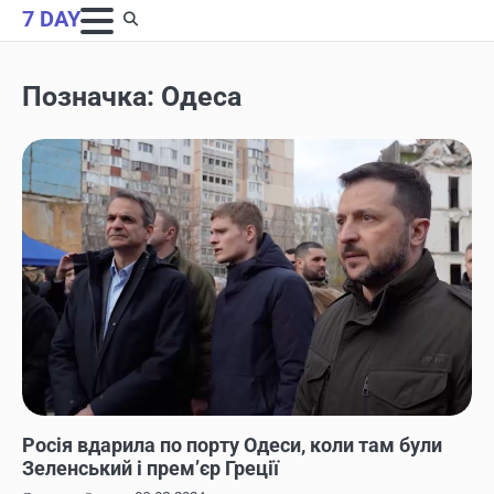
Skip
7 DAY
to
content
Позначка:
Одеса
НОВИНИ
Росія вдарила по порту Одеси, коли там були
Зеленський і прем’єр Греції