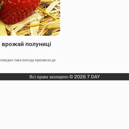
и врожай полуниці
дповідно така погода призвела до
Всі права захищено © 2026 7 DAY