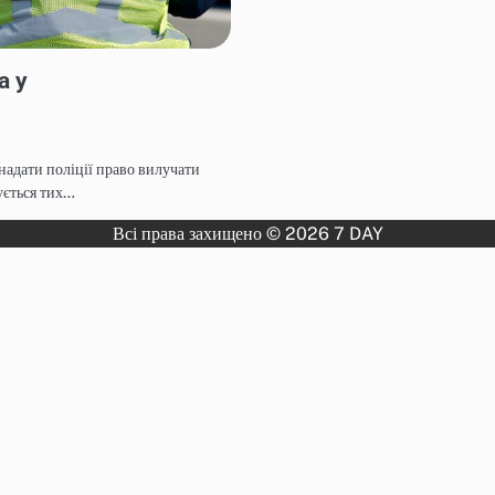
а у
надати поліції право вилучати
ується тих…
Всі права захищено © 2026 7 DAY