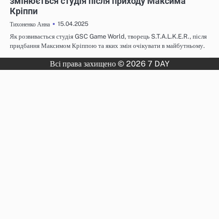
змінюється студія після приходу Максима
Кріппи
15.04.2025
Тихоненко Анна
Як розвивається студія GSC Game World, творець S.T.A.L.K.E.R., після
придбання Максимом Кріппою та яких змін очікувати в майбутньому.
Всі права захищено © 2026 7 DAY