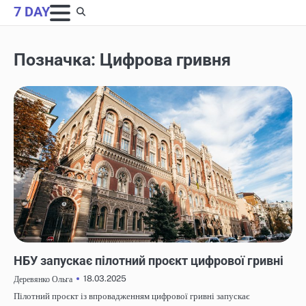
Skip
7 DAY
to
content
Позначка:
Цифрова гривня
НОВИНИ
НБУ запускає пілотний проєкт цифрової гривні
18.03.2025
Деревянко Ольга
Пілотний проєкт із впровадженням цифрової гривні запускає