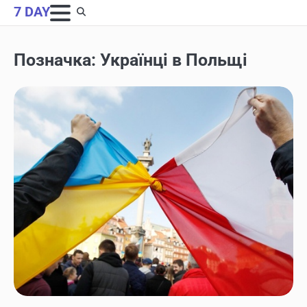
Skip
7 DAY
to
content
Позначка:
Українці в Польщі
НОВИНИ