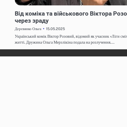
НОВИНИ
Від коміка та військового Віктора Роз
через зраду
15.05.2025
Деревянко Ольга
Український комік Віктор Розовий, відомий як учасник «Ліги смі
житті. Дружина Ольга Мерзлікіна подала на розлучення.…