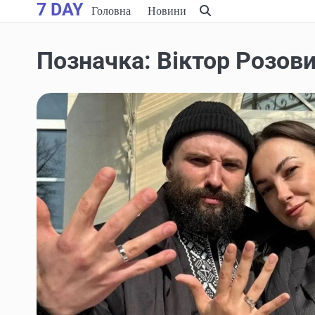
7 DAY
Skip
Головна
Новини
to
content
Позначка:
Віктор Розов