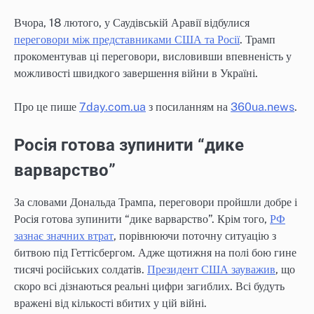
Вчора, 18 лютого, у Саудівській Аравії відбулися
переговори між представниками США та Росії
. Трамп
прокоментував ці переговори, висловивши впевненість у
можливості швидкого завершення війни в Україні.
Про це пише
7day.com.ua
з посиланням на
360ua.news
.
Росія готова зупинити “дике
варварство”
За словами Дональда Трампа, переговори пройшли добре і
Росія готова зупинити “дике варварство”. Крім того,
РФ
зазнає значних втрат
, порівнюючи поточну ситуацію з
битвою під Геттісбергом. Адже щотижня на полі бою гине
тисячі російських солдатів.
Президент США зауважив
, що
скоро всі дізнаються реальні цифри загиблих. Всі будуть
вражені від кількості вбитих у цій війні.