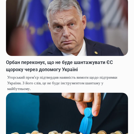
Орбан переконує, що не буде шантажувати ЄС
щороку через допомогу Україні
Угорський премʼєр підтвердив наявність вимоги щодо підтримки
України. З його слів, це не буде інструментом шантажу у
майбутньому.