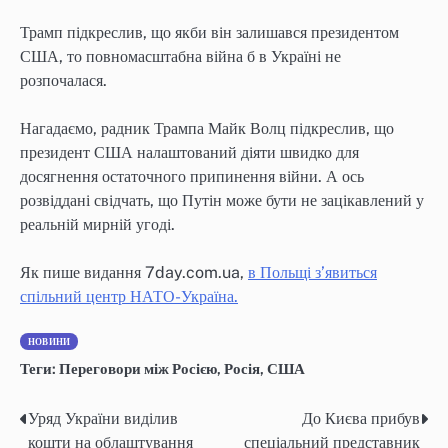
Трамп підкреслив, що якби він залишався президентом
США, то повномасштабна війна б в Україні не
розпочалася.
Нагадаємо, радник Трампа Майк Волц підкреслив, що
президент США налаштований діяти швидко для
досягнення остаточного припинення війни. А ось
розвіддані свідчать, що Путін може бути не зацікавлений у
реальній мирній угоді.
Як пише видання 7day.com.ua,
в Польщі з’явиться
спільний центр НАТО-Україна.
НОВИНИ
Теги:
Переговори між Росією
,
Росія
,
США
Уряд України виділив
До Києва прибув
Навігація
кошти на облаштування
спеціальний представник