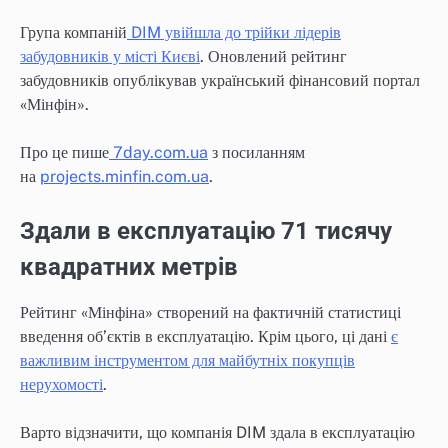
Група компаній
DIM увійшла до трійки лідерів
забудовників у місті Києві
. Оновлений рейтинг
забудовників опублікував український фінансовий портал
«Мінфін».
Про це пише
7day.com.ua
з посиланням
на
projects.minfin.com.ua
.
Здали в експлуатацію 71 тисячу
квадратних метрів
Рейтинг «Мінфіна» створений на фактичній статистиці
введення об’єктів в експлуатацію. Крім цього, ці дані
є
важливим інструментом для майбутніх покупців
нерухомості
.
Варто відзначити, що компанія DIM здала в експлуатацію