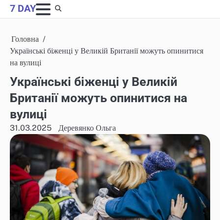
Skip
7 DAY
to
content
Головна
Українські біженці у Великій Британії можуть опинитися
на вулиці
Українські біженці у Великій
Британії можуть опинитися на
вулиці
31.03.2025
Деревянко Ольга