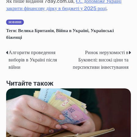
Як пише видання 7day.com.ua,
ЄС допоможе Україні
закрити фінансову дірку в бюджеті у 2025 році
.
НОВИНИ
Теги:
Велика Британія
,
Війна в Україні
,
Українські
біженці
Алгоритм проведення
Ринок нерухомості в
Навігація
виборів в Україні після
Буковелі: високі ціни та
записів
війни
перспективи інвестування
Читайте також