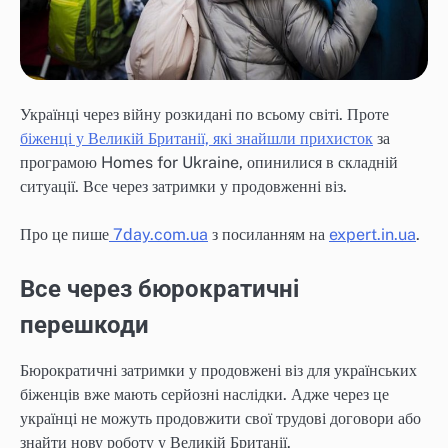
Українці через війну розкидані по всьому світі. Проте
біженці у Великій Британії, які знайшли прихисток
за
програмою Homes for Ukraine, опинилися в складній
ситуації. Все через затримки у продовженні віз.
Про це пише
7day.com.ua
з посиланням на
expert.in.ua
.
Все через бюрократичні
перешкоди
Бюрократичні затримки у продовжені віз для українських
біженців вже мають серйозні наслідки. Адже через це
українці не можуть продовжити свої трудові договори або
знайти нову роботу у Великій Британії.