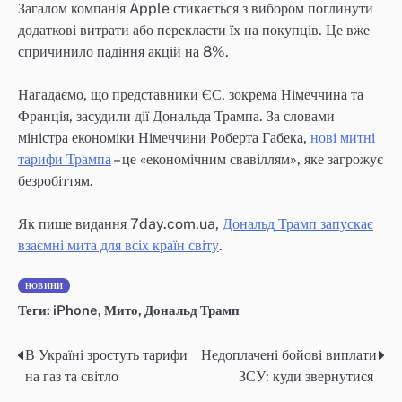
Загалом компанія Apple стикається з вибором поглинути
додаткові витрати або перекласти їх на покупців. Це вже
спричинило падіння акцій на 8%.
Нагадаємо, що представники ЄС, зокрема Німеччина та
Франція, засудили дії Дональда Трампа. За словами
міністра економіки Німеччини Роберта Габека,
нові митні
тарифи Трампа
– це «економічним свавіллям», яке загрожує
безробіттям.
Як пише видання 7day.com.ua,
Дональд Трамп запускає
взаємні мита для всіх країн світу
.
НОВИНИ
Теги:
iPhone
,
Мито
,
Дональд Трамп
В Україні зростуть тарифи
Недоплачені бойові виплати
Навігація
на газ та світло
ЗСУ: куди звернутися
записів