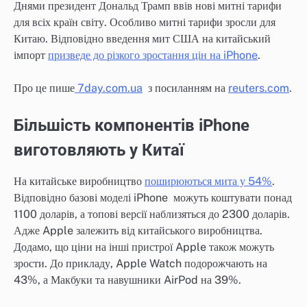
Днями президент Дональд Трамп ввів нові митні тарифи
для всіх країн світу. Особливо митні тарифи зросли для
Китаю. Відповідно введення мит США на китайський
імпорт
призведе до різкого зростання цін на iPhone
.
Про це пише
7day.com.ua
з посиланням на
reuters.com
.
Більшість компонентів iPhone
виготовляють у Китаї
На китайське виробництво
поширюються мита у 54%
.
Відповідно базові моделі iPhone можуть коштувати понад
1100 доларів, а топові версії наблизяться до 2300 доларів.
Адже Apple залежить від китайського виробництва.
Додамо, що ціни на інші пристрої Apple також можуть
зрости. До прикладу, Apple Watch подорожчають на
43%, а Макбуки та навушники AirPod на 39%.