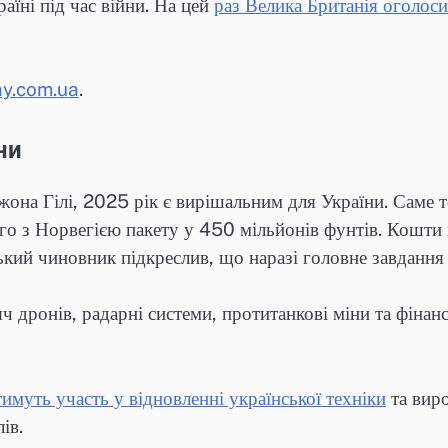
аїні під час війни. На цей
раз Велика Британія оголоси
y.com.ua
.
ни
жона Гілі, 2025 рік є вирішальним для України. Саме 
го з Норвегією пакету у 450 мільйонів фунтів. Кошти 
ький чиновник підкреслив, що наразі головне завданн
яч дронів, радарні системи, протитанкові міни та фіна
имуть участь у відновленні української техніки
та виро
ів.