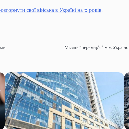
озгорнути свої війська в Україні на 5 років
.
оків
Місяць “перемир’я” між Україно