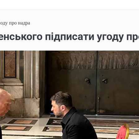
году про надра
енського підписати угоду п