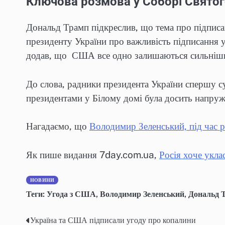
Ключова розмова у Соборі Свято
Дональд Трамп підкреслив, що тема про підписа
президенту України про важливість підписання 
додав, що США все одно залишаються сильнішими
До слова, радники президента України спершу с
президентами у Білому домі була досить напруже
Нагадаємо, що
Володимир Зеленський, під час 
Як пише видання 7day.com.ua,
Росія хоче укл
НОВИНИ
Теги:
Угода з США
,
Володимир Зеленський
,
Дональд 
Україна та США підписали угоду про копалини
Навігація