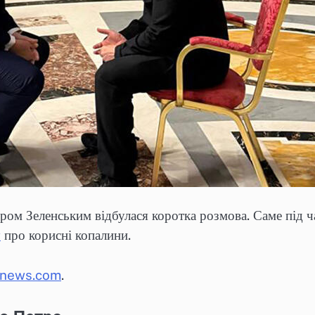
м Зеленським відбулася коротка розмова. Саме під ча
у
про корисні копалини.
xnews.com
.