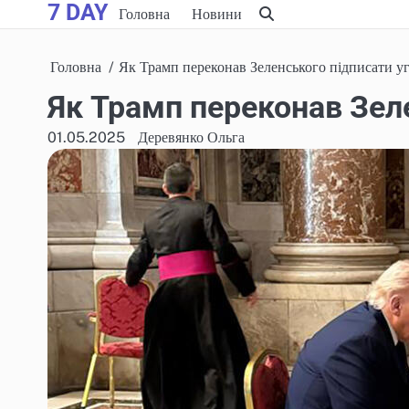
7 DAY
Skip
Головна
Новини
to
content
Головна
Як Трамп переконав Зеленського підписати у
Як Трамп переконав Зел
01.05.2025
Деревянко Ольга