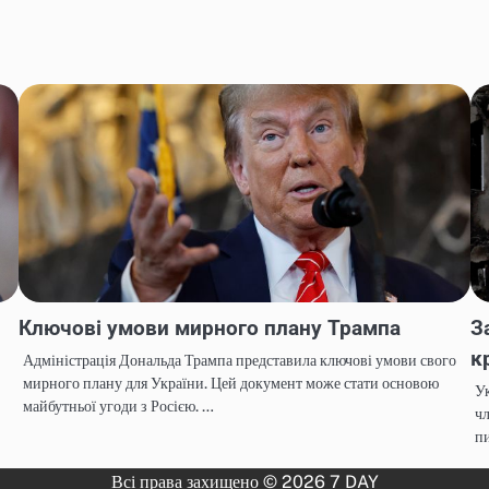
Ключові умови мирного плану Трампа
З
к
Адміністрація Дональда Трампа представила ключові умови свого
мирного плану для України. Цей документ може стати основою
Ук
майбутньої угоди з Росією. …
чл
пи
Всі права захищено © 2026 7 DAY