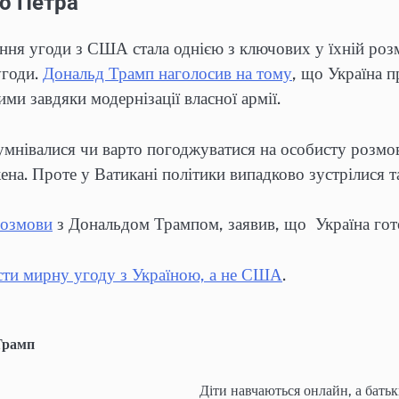
го Петра
ння угоди з США стала однією з ключових у їхній розм
угоди.
Дональд Трамп наголосив на тому
, що Україна пр
 завдяки модернізації власної армії.
умнівалися чи варто погоджуватися на особисту розмо
на. Проте у Ватикані політики випадково зустрілися т
розмови
з Дональдом Трампом, заявив, що Україна гото
асти мирну угоду з Україною, а не США
.
Трамп
Діти навчаються онлайн, а бат