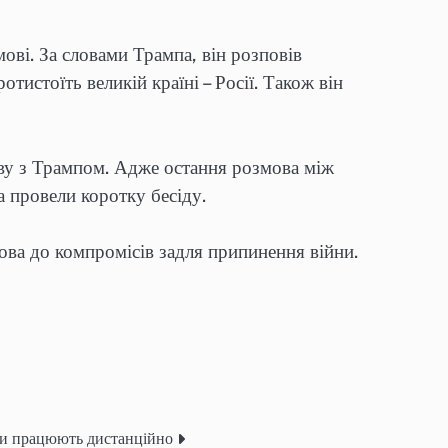
ові. За словами Трампа, він розповів
отистоїть великій країні – Росії. Також він
ву з Трампом. Адже остання розмова між
а провели коротку бесіду.
ва до компромісів задля припинення війни.
ьки працюють дистанційно