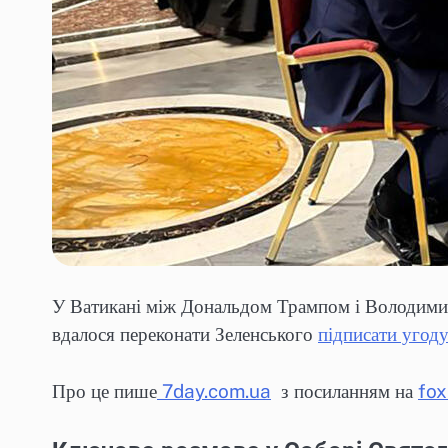
У Ватикані між Дональдом Трампом і Володимиро
вдалося переконати Зеленського
підписати угод
Про це пише
7day.com.ua
з посиланням на
fo