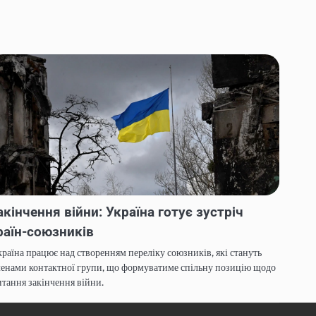
акінчення війни: Україна готує зустріч
раїн-союзників
раїна працює над створенням переліку союзників, які стануть
енами контактної групи, що формуватиме спільну позицію щодо
тання закінчення війни.