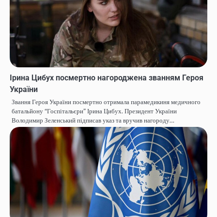
Ірина Цибух посмертно нагороджена званням Героя
України
Звання Героя України посмертно отримала парамедикиня медичного
батальйону “Госпітальєри” Ірина Цибух. Президент України
Володимир Зеленський підписав указ та вручив нагороду…