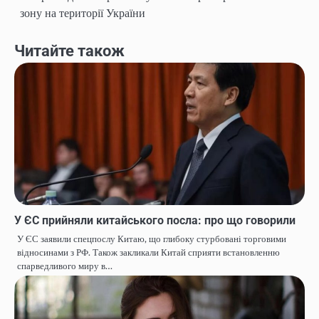
записів
зону на території України
Читайте також
У ЄС прийняли китайського посла: про що говорили
У ЄС заявили спецпослу Китаю, що глибоку стурбовані торговими
відносинами з РФ. Також закликали Китай сприяти встановленню
спарведливого миру в…