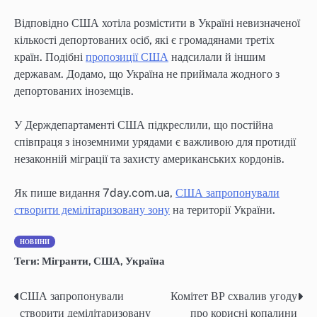
Відповідно США хотіла розмістити в Україні невизначеної
кількості депортованих осіб, які є громадянами третіх
країн. Подібні
пропозиції США
надсилали й іншим
державам. Додамо, що Україна не приймала жодного з
депортованих іноземців.
У Держдепартаменті США підкреслили, що постійна
співпраця з іноземними урядами є важливою для протидії
незаконній міграції та захисту американських кордонів.
Як пише видання 7day.com.ua,
США запропонували
створити демілітаризовану зону
на території України.
НОВИНИ
Теги:
Мігранти
,
США
,
Україна
США запропонували
Комітет ВР схвалив угоду
Навігація
створити демілітаризовану
про корисні копалини