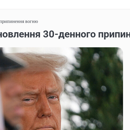
 припинення вогню
новлення 30-денного припи