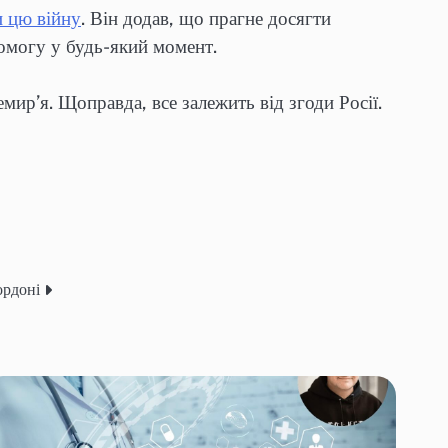
и цю війну
. Він додав, що прагне досягти
омогу у будь-який момент.
ир’я. Щоправда, все залежить від згоди Росії.
ордоні