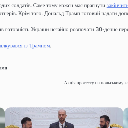
одих солдатів. Саме тому кожен має прагнути
закінчит
ртнерів. Крім того, Дональд Трамп готовий надати доп
 готовність України негайно розпочати 30-денне перем
пілкувався із Трампом
.
амп
Акція протесту на польському к