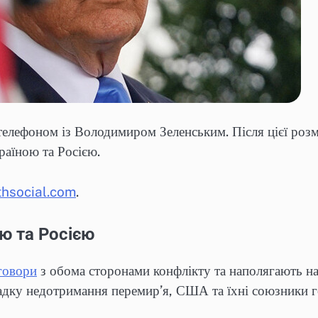
телефоном із Володимиром Зеленським. Після цієї роз
раїною та Росією.
thsocial.com
.
ю та Росією
говори
з обома сторонами конфлікту та наполягають на
дку недотримання перемир’я, США та їхні союзники гот