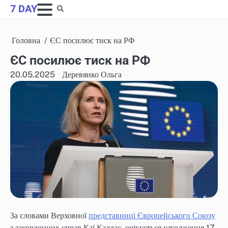
Skip
7 DAY
to
content
Головна
ЄС посилює тиск на РФ
ЄС посилює тиск на РФ
20.05.2025
Деревянко Ольга
За словами Верховної
представниці Європейського Союзу
з закордонних справ Каї Каллас, очікується узгодження 17-