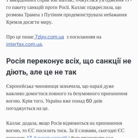
го пакету санкцій проти Росії. Каллас підкреслила, що
розмова Трампа з Путіним продемонструвала небажання
Кремля досягти миру.
Про це пише
7day.com.ua
з посиланням на
interfax.com.ua
.
Росія переконує всіх, що санкції не
діють, але це не так
Європейська чиновниця зазначила, що наразі дуже
важливо домогтися повного та безумовного припинення
вогню. Крім того, Україна вже понад 60 днів
погоджується на це.
Каллас додала, якщо Росія відмовиться на припинення
вогню, то ЄС посилить тиск. За її словами, сьогодні ЄС
погодить
17-й пакет санкцій
і буде працювати над