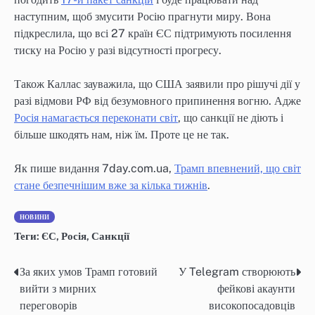
наступним, щоб змусити Росію прагнути миру. Вона
підкреслила, що всі 27 країн ЄС підтримують посилення
тиску на Росію у разі відсутності прогресу.
Також Каллас зауважила, що США заявили про рішучі дії у
разі відмови РФ від безумовного припинення вогню. Адже
Росія намагається переконати світ
, що санкції не діють і
більше шкодять нам, ніж їм. Проте це не так.
Як пише видання 7day.com.ua,
Трамп впевнений, що світ
стане безпечнішим вже за кілька тижнів
.
НОВИНИ
Теги:
ЄС
,
Росія
,
Санкції
За яких умов Трамп готовий
У Telegram створюють
Навігація
вийти з мирних
фейкові акаунти
записів
переговорів
високопосадовців