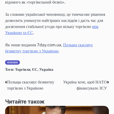
відомого як «торгівельний безвіз».
За словами української чиновниці, це тимчасове рішення
дозволить уникнути найгірших наслідків і дасть час для
досягнення стабільної угоди про вільну торгівлю
між
Україною та ЄС
.
Як пише видання 7day.com.ua,
Польща скасовує
безмитну торгівлю з Україною
.
НОВИНИ
Теги:
Торгівля
,
ЄС
,
Україна
Польща скасовує безмитну
Україна хоче, щоб НАТО
Навігація
торгівлю з Україною
фінансувало ЗСУ
записів
Читайте також