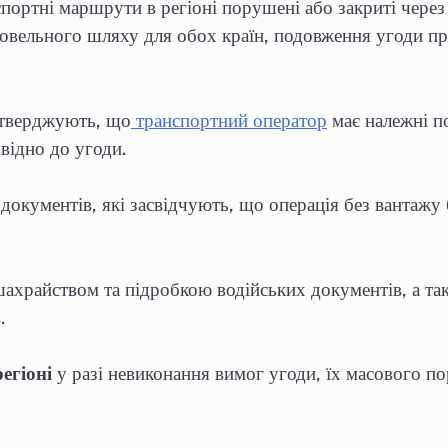
спортні маршрути в регіоні порушені або закриті через
говельного шляху для обох країн, подовження угоди п
дтверджують, що
транспортний оператор
має належні п
відно до угоди.
документів, які засвідчують, що операція без вантажу
ахрайством та підробкою водійських документів, а т
.
егіоні
у разі невиконання вимог угоди, їх масового 