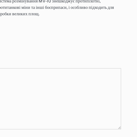
стема розмінування MV-10 знешкоджує протипіхотні,
отитанкові міни та інші боєприпаси, і особливо підходить для
бробки великих площ.