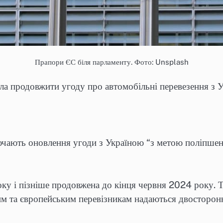
Прапори ЄС біля парламенту. Фото: Unsplash
ла продовжити угоду про автомобільні перевезення з У
ючають оновлення угоди з Україною “з метою поліпшенн
оку і пізніше продовжена до кінця червня 2024 року. 
 та європейським перевізникам надаються двосторонні