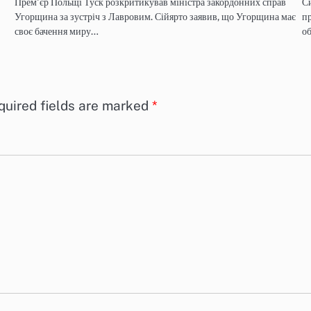
Прем'єр Польщі Туск розкритикував міністра закордонних справ
Си
Угорщина за зустріч з Лавровим. Сійярто заявив, що Угорщина має
пр
своє бачення миру…
о
quired fields are marked
*