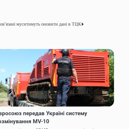
обовʼязані муситимуть оновити дані в ТЦК
вросоюз передав Україні систему
озмінування MV-10