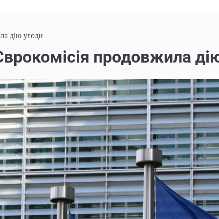
ла дію угоди
 Єврокомісія продовжила ді