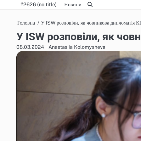
Skip
#2626 (no title)
Новини
to
content
Головна
У ISW розповіли, як човникова дипломатія К
У ISW розповіли, як чов
08.03.2024
Anastasiia Kolomysheva