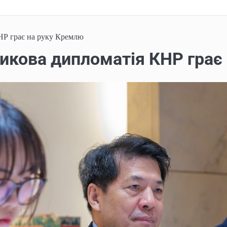
НР грає на руку Кремлю
никова дипломатія КНР грає