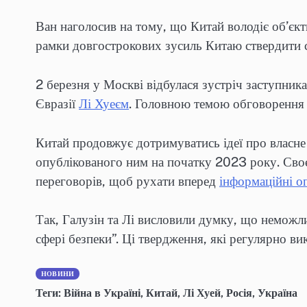
Ван наголосив на тому, що Китай володіє об’єкт
рамки довгострокових зусиль Китаю ствердити 
2 березня у Москві відбулася зустріч заступник
Євразії
Лі Хуеєм
. Головною темою обговорення 
Китай продовжує дотримуватись ідеї про власне
опублікованого ним на початку 2023 року. Своє
переговорів, щоб рухати вперед
інформаційні о
Так, Галузін та Лі висловили думку, що неможлив
сфері безпеки”. Ці твердження, які регулярно ви
НОВИНИ
Теги:
Війна в Україні
,
Китай
,
Лі Хуей
,
Росія
,
Україна