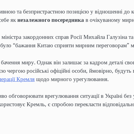
ивною та безпристрастною позицією у відношенні до ко
себе як
незалежного посередника
в очікуваному мирн
а міністра закордонних справ Росії Михайла Галузіна т
було “бажання Китаю сприяти мирним переговорам” мі
 бачення миру. Однак він залишає за кадром деталі св
ю чергою російські офіційні особи, ймовірно, будуть
перації Кремля
щодо мирного урегулювання.
о обговорювати врегулювання ситуації в Україні без уч
користовує Кремль, є спробою перекласти відповідальні