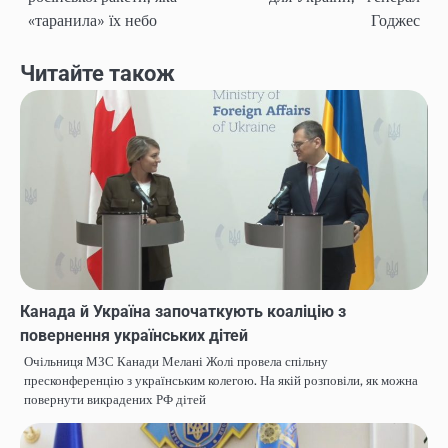
navigation
«таранила» їх небо
Годжес
Читайте також
Канада й Україна започаткують коаліцію з
повернення українських дітей
Очільниця МЗС Канади Мелані Жолі провела спільну
пресконференцію з українським колегою. На якій розповіли, як можна
повернути викрадених РФ дітей