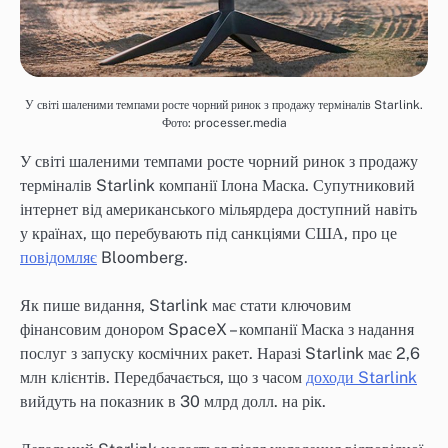
У світі шаленими темпами росте чорний ринок з продажу терміналів Starlink.
Фото: processer.media
У світі шаленими темпами росте чорний ринок з продажу
терміналів Starlink компанії Ілона Маска. Супутниковий
інтернет від американського мільярдера доступний навіть
у країнах, що перебувають під санкціями США, про це
повідомляє
Bloomberg.
Як пише видання, Starlink має стати ключовим
фінансовим донором SpaceX – компанії Маска з надання
послуг з запуску космічних ракет. Наразі Starlink має 2,6
млн клієнтів. Передбачається, що з часом
доходи Starlink
вийдуть на показник в 30 млрд долл. на рік.