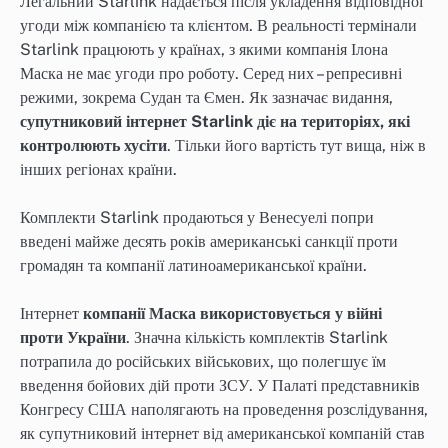
Легальний Starlink надається після укладення відповідної
угоди між компанією та клієнтом. В реальності термінали
Starlink працюють у країнах, з якими компанія Ілона
Маска не має угоди про роботу. Серед них – репресивні
режими, зокрема Судан та Ємен. Як зазначає видання,
супутниковий інтернет Starlink діє на територіях, які
контролюють хусіти
. Тільки його вартість тут вища, ніж в
інших регіонах країни.
Комплекти Starlink продаються у Венесуелі попри
введені майже десять років американські санкції проти
громадян та компанії латиноамериканської країни.
Інтернет
компанії Маска використовується у війні
проти України
. Значна кількість комплектів Starlink
потрапила до російських військових, що полегшує їм
введення бойових дій проти ЗСУ. У Палаті представників
Конгресу США наполягають на проведення розслідування,
як супутниковий інтернет від американської компаній став