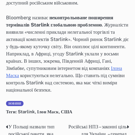
доступний російським військовим.
Bloomberg називає
неконтрольоване поширення
терміналів Starlink глобальною проблемою
. Журналісти
виявили «численні приклади нелегальної торгівлі та
активації комплектів Starlink». Чорний ринок Starlink діє
у будь-якому куточку світу. Він охоплює цілі континенти.
Наприклад, в Африці, угоду Starlink уклали у восьми
країнах. В інших, зокрема, Південній Африці, Гані,
Зімбабве, супутниковим інтернетом від компаніях
Ілона
Маска
користуються нелегально. Що ставить під сумніви
контроль Starlink над системою, яка має чіткі виміри
національної безпеки.
НОВИНИ
Теги:
Starlink
,
Ілон Маск
,
США
У Польщі назвали тип
Російські НПЗ – законні ціль
Post
російської ракети, яка
для України, – генерал