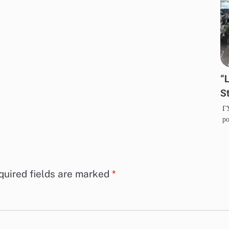
“
S
ГУ
ро
quired fields are marked
*