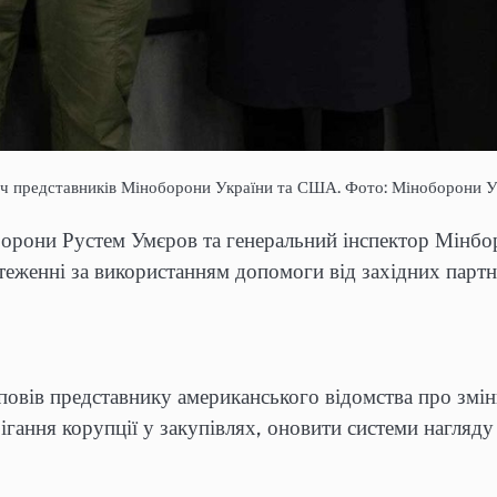
іч представників Міноборони України та США. Фото: Міноборони У
р оборони Рустем Умєров та генеральний інспектор Мі
теженні за використанням допомоги від західних партн
овів представнику американського відомства про зміни
ання корупції у закупівлях, оновити системи нагляду