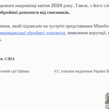
цювати наприкінці квітня 2024 року. Також, з його сл
бройної допомоги від союзників.
ння, який підписали на зустрічі представники Міноб
мериканської збройної допомоги
, виявлення корупції,
.
ов
,
США
тичній грі Орбана
ЄС ухвалив виділення Україні 5