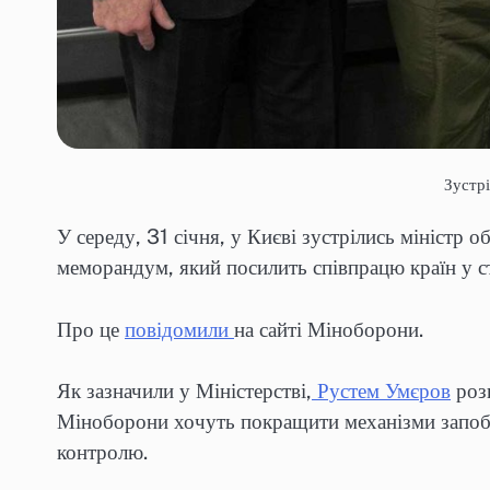
Зустр
У середу, 31 січня, у Києві зустрілись мініст
меморандум, який посилить співпрацю країн у с
Про це
повідомили
на сайті Міноборони.
Як зазначили у Міністерстві,
Рустем Умєров
розп
Міноборони хочуть покращити механізми запобіг
контролю.