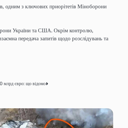
ів, одним з ключових приорітетів Міноборони
орони України та США. Окрім контролю,
 взаємна передача запитів щодо розслідувань та
0 млрд євро: що відомо