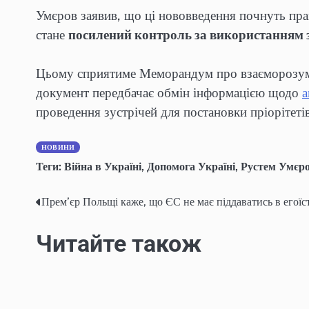
Умєров заявив, що ці нововведення почнуть пра
стане
посилений контроль за використанням з
Цьому сприятиме Меморандум про взаєморозумі
документ передбачає обмін інформацією щодо
а
проведення зустрічей для постановки пріорітетів
НОВИНИ
Теги:
Війна в Україні
,
Допомога Україні
,
Рустем Умєр
Прем’єр Польщі каже, що ЄС не має піддаватись в егоїс
Post
navigation
Читайте також