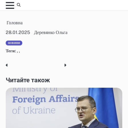
Skip
to
content
Головна
28.01.2025
Деревянко Ольга
НОВИНИ
Теги:
,
,
Post
navigation
Читайте також