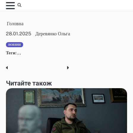
Skip
to
content
Головна
28.01.2025
Деревянко Ольга
НОВИНИ
Теги:
,
,
Post
navigation
Читайте також