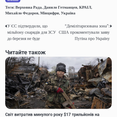
НОВИНИ
Теги:
Верховна Рада
,
Данило Гетманцев
,
КРАІЛ
,
Михайло Федоров
,
Мінцифри
,
Україна
У ЄС підтвердили, що
“Демілітаризована зона”:
Post
мільйону снарядів для ЗСУ
США прокоментували заяву
navigation
до березня не буде
Путіна про Україну
Читайте також
Світ витратив минулого року $17 трильйонів на