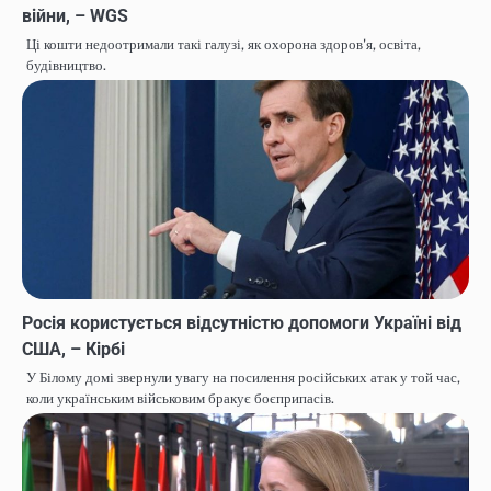
війни, – WGS
Ці кошти недоотримали такі галузі, як охорона здоров'я, освіта,
будівництво.
Росія користується відсутністю допомоги Україні від
США, – Кірбі
У Білому домі звернули увагу на посилення російських атак у той час,
коли українським військовим бракує боєприпасів.