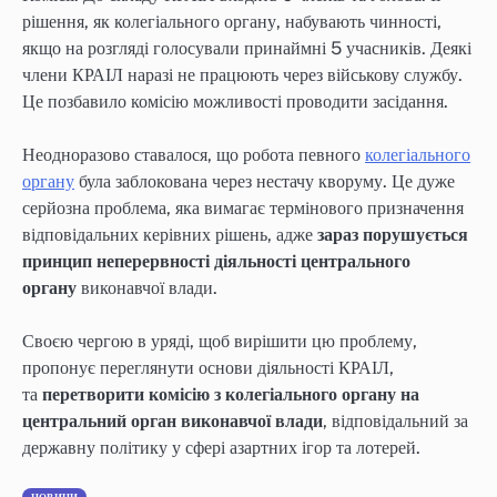
рішення, як колегіального органу, набувають чинності,
якщо на розгляді голосували принаймні 5 учасників. Деякі
члени КРАІЛ наразі не працюють через військову службу.
Це позбавило комісію можливості проводити засідання.
Неодноразово ставалося, що робота певного
колегіального
органу
була заблокована через нестачу кворуму. Це дуже
серйозна проблема, яка вимагає термінового призначення
відповідальних керівних рішень, адже
зараз порушується
принцип неперервності діяльності центрального
органу
виконавчої влади.
Своєю чергою в уряді, щоб вирішити цю проблему,
пропонує переглянути основи діяльності КРАІЛ,
та
перетворити комісію з колегіального органу на
центральний орган виконавчої влади
, відповідальний за
державну політику у сфері азартних ігор та лотерей.