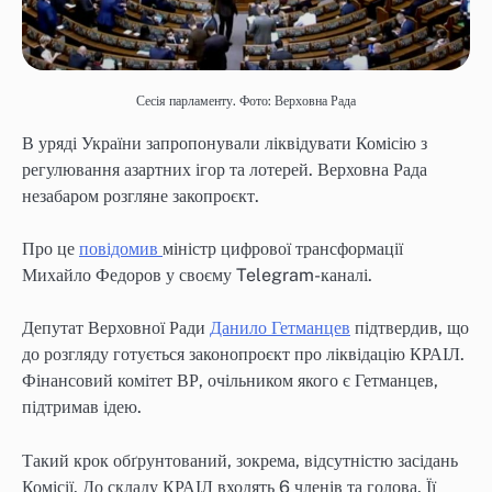
Сесія парламенту. Фото: Верховна Рада
В уряді України запропонували ліквідувати Комісію з
регулювання азартних ігор та лотерей. Верховна Рада
незабаром розгляне закопроєкт.
Про це
повідомив
міністр цифрової трансформації
Михайло Федоров у своєму Telegram-каналі.
Депутат Верховної Ради
Данило Гетманцев
підтвердив, що
до розгляду готується законопроєкт про ліквідацію КРАІЛ.
Фінансовий комітет ВР, очільником якого є Гетманцев,
підтримав ідею.
Такий крок обґрунтований, зокрема, відсутністю засідань
Комісії. До складу КРАІЛ входять 6 членів та голова. Її