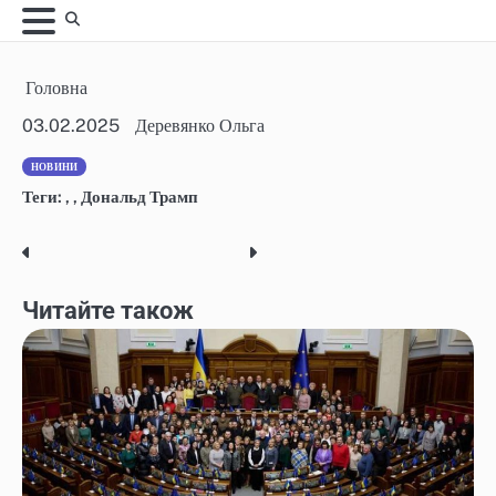
Skip
to
content
Головна
03.02.2025
Деревянко Ольга
НОВИНИ
Теги:
,
,
Дональд Трамп
Post
navigation
Читайте також