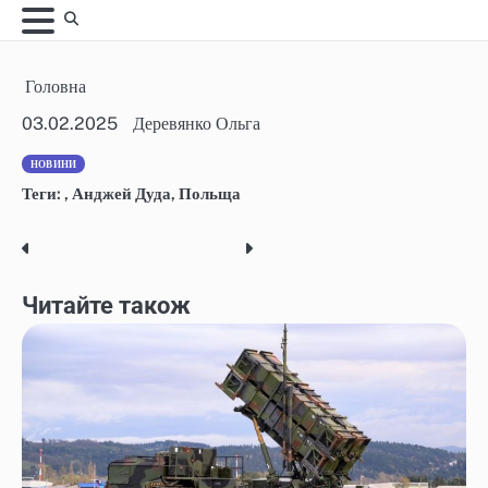
Skip
to
content
Головна
03.02.2025
Деревянко Ольга
НОВИНИ
Теги:
,
Анджей Дуда
,
Польща
Post
navigation
Читайте також