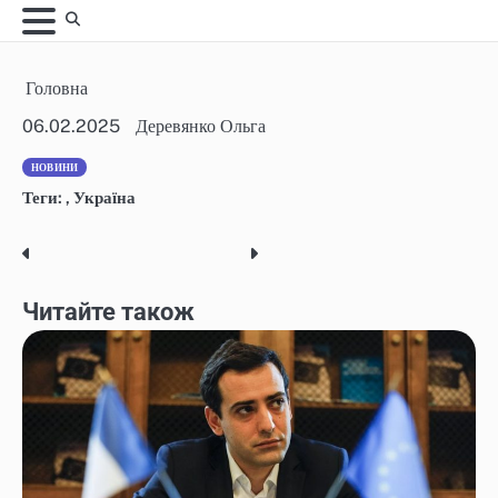
Skip
to
content
Головна
06.02.2025
Деревянко Ольга
НОВИНИ
Теги:
,
Україна
Post
navigation
Читайте також