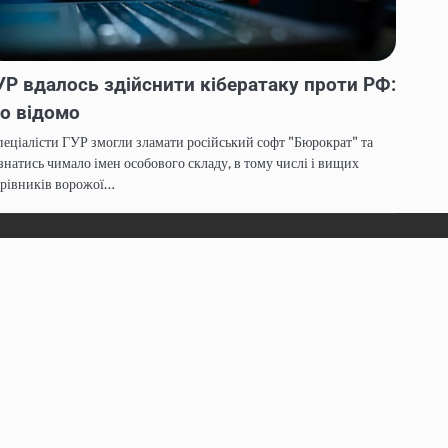
УР вдалось здійснити кібератаку проти РФ:
о відомо
еціалісти ГУР змогли зламати російський софт "Бюрократ" та
знатись чимало імен особового складу, в тому числі і вищих
ерівників ворожої…