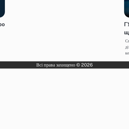
ро
Г
щ
Сп
ді
к
Всі права захищено © 2026