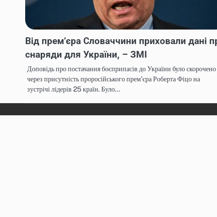
Від премʼєра Словаччини приховали дані п
снаряди для України, – ЗМІ
Доповідь про постачання боєприпасів до України було скорочено
через присутність проросійського прем’єра Роберта Фіцо на
зустрічі лідерів 25 країн. Було…