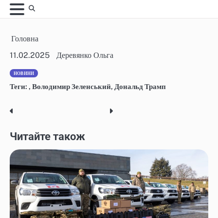
Skip
to
content
Головна
11.02.2025
Деревянко Ольга
НОВИНИ
Теги:
,
Володимир Зеленський
,
Дональд Трамп
Post
navigation
Читайте також