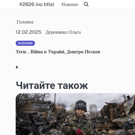
Skip
#2626 (no title)
Новини
to
content
Головна
12.02.2025
Деревянко Ольга
НОВИНИ
Теги:
,
Війна в Україні
,
Дмитро Пєсков
Post
navigation
Читайте також