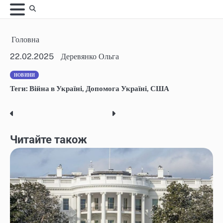
Skip
to
content
Головна
22.02.2025
Деревянко Ольга
НОВИНИ
Теги:
Війна в Україні
,
Допомога Україні
,
США
Post
navigation
Читайте також