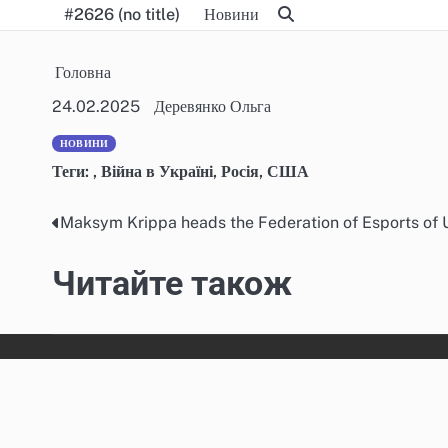
Skip
#2626 (no title)
Новини
to
content
Головна
24.02.2025
Деревянко Ольга
НОВИНИ
Теги:
,
Війна в Україні
,
Росія
,
США
Maksym Krippa heads the Federation of Esports of 
Post
navigation
Читайте також