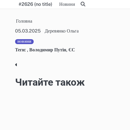
Skip
#2626 (no title)
Новини
to
content
Головна
05.03.2025
Деревянко Ольга
НОВИНИ
Теги:
,
Володимир Путін
,
ЄС
Post
navigation
Читайте також